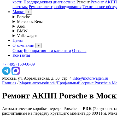
части
Предпродажная диагностика
Ремонт
Ремонт АКПП
системы
Ремонт электрооборудования
Техническое обсл
Марки
+
Porsche
Mercedes-Benz
Audi
BMW
Volkswagen
Цены
О компании
+
О нас
Корпоративным клиентам
Отзывы
Контакты
+7 (495) 150-60-09
Москва, ул. Абрамцевская, д. 30, стр. 4
info@motorwagen.ru
Главная
/
Марки автомобилей
/
Профильный сервис Porsche в М
Ремонт АКПП Porsche в Моск
Автоматические коробки передач Porsche —
PDK
(7-ступенчат
рассчитанные на передачу крутящего момента до 800 Н·м. 