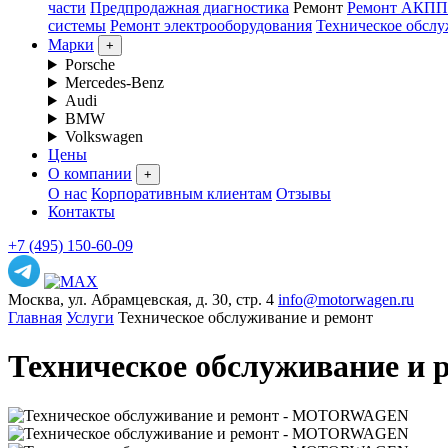
части
Предпродажная диагностика
Ремонт
Ремонт АКПП
системы
Ремонт электрооборудования
Техническое обсл
Марки
+
Porsche
Mercedes-Benz
Audi
BMW
Volkswagen
Цены
О компании
+
О нас
Корпоративным клиентам
Отзывы
Контакты
+7 (495) 150-60-09
Москва, ул. Абрамцевская, д. 30, стр. 4
info@motorwagen.ru
Главная
Услуги
Техническое обслуживание и ремонт
Техническое обслуживание и 