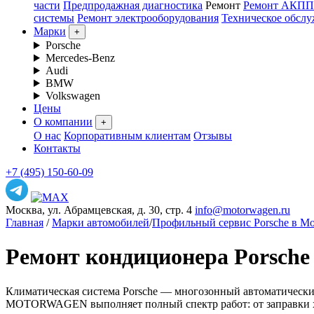
части
Предпродажная диагностика
Ремонт
Ремонт АКПП
системы
Ремонт электрооборудования
Техническое обсл
Марки
+
Porsche
Mercedes-Benz
Audi
BMW
Volkswagen
Цены
О компании
+
О нас
Корпоративным клиентам
Отзывы
Контакты
+7 (495) 150-60-09
Москва, ул. Абрамцевская, д. 30, стр. 4
info@motorwagen.ru
Главная
/
Марки автомобилей
/
Профильный сервис Porsche в М
Ремонт кондиционера Porsche
Климатическая система Porsche — многозонный автоматический 
MOTORWAGEN выполняет полный спектр работ: от заправки хла