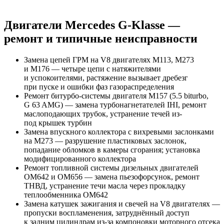
Двигатели Mercedes G-Klasse —
ремонт и типичные неисправности
Замена цепей ГРМ на V8 двигателях M113, M273
и M176 — четыре цепи с натяжителями
и успокоителями, растяжение вызывает дребезг
при пуске и ошибки фаз газораспределения
Ремонт битурбо-системы двигателя M157 (5.5 biturbo,
G 63 AMG) — замена турбонагнетателей IHI, ремонт
маслоподающих трубок, устранение течей из-
под крышек турбин
Замена впускного коллектора с вихревыми заслонками
на M273 — разрушение пластиковых заслонок,
попадание обломков в камеры сгорания; установка
модифицированного коллектора
Ремонт топливной системы дизельных двигателей
OM642 и OM656 — замена пьезофорсунок, ремонт
ТНВД, устранение течи масла через прокладку
теплообменника OM642
Замена катушек зажигания и свечей на V8 двигателях —
пропуски воспламенения, затруднённый доступ
к задним цилиндрам из-за компоновки моторного отсека