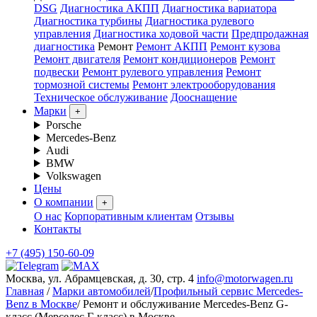
DSG
Диагностика АКПП
Диагностика вариатора
Диагностика турбины
Диагностика рулевого
управления
Диагностика ходовой части
Предпродажная
диагностика
Ремонт
Ремонт АКПП
Ремонт кузова
Ремонт двигателя
Ремонт кондиционеров
Ремонт
подвески
Ремонт рулевого управления
Ремонт
тормозной системы
Ремонт электрооборудования
Техническое обслуживание
Дооснащение
Марки
+
Porsche
Mercedes-Benz
Audi
BMW
Volkswagen
Цены
О компании
+
О нас
Корпоративным клиентам
Отзывы
Контакты
+7 (495) 150-60-09
Москва, ул. Абрамцевская, д. 30, стр. 4
info@motorwagen.ru
Главная
/
Марки автомобилей
/
Профильный сервис Mercedes-
Benz в Москве
/
Ремонт и обслуживание Mercedes-Benz G-
класс (Мерседес Г-класс) в Москве