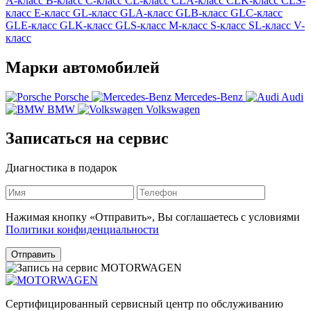
A-класс
B-класс
C-класс
CL-класс
CLA-класс
CLK-класс
CLS-
класс
E-класс
GL-класс
GLA-класс
GLB-класс
GLC-класс
GLE-класс
GLK-класс
GLS-класс
M-класс
S-класс
SL-класс
V-
класс
Марки автомобилей
Porsche
Mercedes-Benz
Audi
BMW
Volkswagen
Записаться на сервис
Диагностика в подарок
Нажимая кнопку «Отправить», Вы соглашаетесь с условиями
Политики конфиденциальности
Отправить
Сертифицированный сервисный центр по обслуживанию